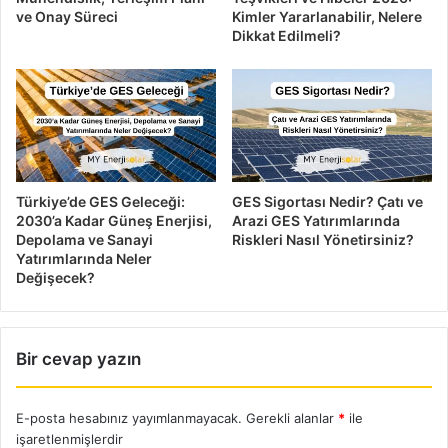
ve Onay Süreci
Kimler Yararlanabilir, Nelere
Dikkat Edilmeli?
Türkiye’de GES Geleceği:
GES Sigortası Nedir? Çatı ve
Güneş Paneli ve Sistemlerinde
2030’a Kadar Güneş Enerjisi,
Arazi GES Yatırımlarında
Depolama ve Sanayi
Riskleri Nasıl Yönetirsiniz?
Bilinmesi Gerekenler Nelerdir?
Yatırımlarında Neler
Değişecek?
Çatıma Güneş Sistemi Yaptırmak
istiyorum? Nasıl başlamalıyım ?
Bir cevap yazın
E-posta hesabınız yayımlanmayacak.
Gerekli alanlar
*
ile
işaretlenmişlerdir