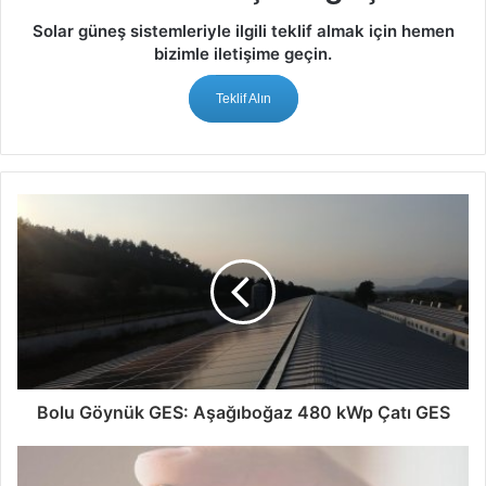
Her ne kadar elektrik fiyatlarını TL olarak ödesek de;
Solar güneş sistemleriyle ilgili teklif almak için hemen
bizimle iletişime geçin.
Türkiye’de elektrik fiyatları petrol fiyatları; USD/TL kur
paritesi; Türkiye’de ki elektrik arz-talep dengesine
Teklif Alın
bağlantılıdır. Durum böyle olunca petrol fiyatları ile bağlantılı
olarak elektrik fiyatları geçtiğimiz son 10 senede sanayi
tarife grubunda bütün bedeller dahil 70 USD/Mwh altına (şu
anda 102 USD/MWh); Ticaret tarife grubunda da 100
USD/Mwh altına (şu anda 129 USD/Mwh) inmemiştir.
Bolu Göynük GES: Aşağıboğaz 480 kWp Çatı GES