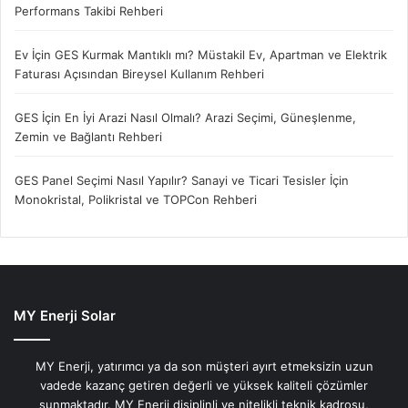
süreleri kurulacak tesisin bulunduğu yere ve ışınıma bağlı
Performans Takibi Rehberi
olarak ve tüketicinin kullandığı elektrik tarifesine göre 4-6
Ev İçin GES Kurmak Mantıklı mı? Müstakil Ev, Apartman ve Elektrik
arasında değişmektedir. 1MW bir sistem için 6000-7000m2
Faturası Açısından Bireysel Kullanım Rehberi
bir çatı alanı gerekmektedir
GES İçin En İyi Arazi Nasıl Olmalı? Arazi Seçimi, Güneşlenme,
Çatı Güneş Enerjisi Kurulum
Zemin ve Bağlantı Rehberi
Aşamaları Nelerdir?
GES Panel Seçimi Nasıl Yapılır? Sanayi ve Ticari Tesisler İçin
Güneş Enerjisinden tasarruf edebilmeniz için çatınızın
Monokristal, Polikristal ve TOPCon Rehberi
güneş enerjisine uygunluğunu görmemiz gerekli.
Sayfada
Kayıt Göster
Bul:
MY Enerji Solar
NE
GES
NASIL YAPIYORUZ?
KADAR
MY Enerji, yatırımcı ya da son müşteri ayırt etmeksizin uzun
SÜRECI
vadede kazanç getiren değerli ve yüksek kaliteli çözümler
SÜRER?
sunmaktadır. MY Enerji disiplinli ve nitelikli teknik kadrosu,