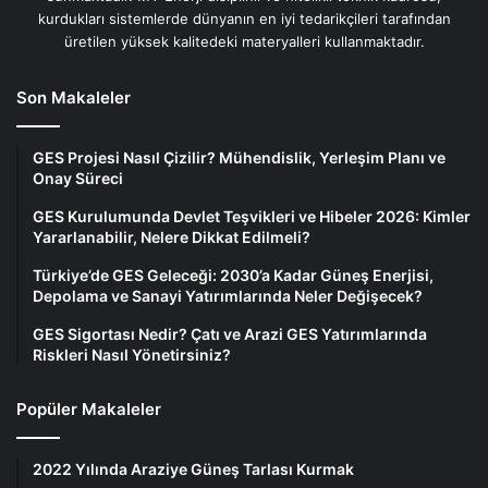
kurdukları sistemlerde dünyanın en iyi tedarikçileri tarafından
Yerinde
Güneş Enerjisine çatınızın
1 Gün
üretilen yüksek kalitedeki materyalleri kullanmaktadır.
Keşif
uygunluğunu görmek ve
potansiyelini anlamak için
Son Makaleler
çatıda keşif yapılır.
Keşfe Göre
Keşifte çıkan sonuçlara göre
1 Hafta
GES Projesi Nasıl Çizilir? Mühendislik, Yerleşim Planı ve
Onay Süreci
Proje
sistem tasarımı, yerleşim planı
Tasarımı
ve üretim analizleri ile sistem
GES Kurulumunda Devlet Teşvikleri ve Hibeler 2026: Kimler
Yararlanabilir, Nelere Dikkat Edilmeli?
maliyetinin oluşturulması.
Türkiye’de GES Geleceği: 2030’a Kadar Güneş Enerjisi,
Tasarım
Oluşturulan tasarımın sizin
1 Gün
Depolama ve Sanayi Yatırımlarında Neler Değişecek?
onayı
tarafınızdan onaylanması.
GES Sigortası Nedir? Çatı ve Arazi GES Yatırımlarında
Riskleri Nasıl Yönetirsiniz?
MY
Anlaşma sağlanması
3 Hafta
Enerjisolar
durumunda yapılacak olan
Popüler Makaleler
Sözleşme
sözleşme
Çağrı
Yerel dağıtım şirketinden
4 Hafta
2022 Yılında Araziye Güneş Tarlası Kurmak