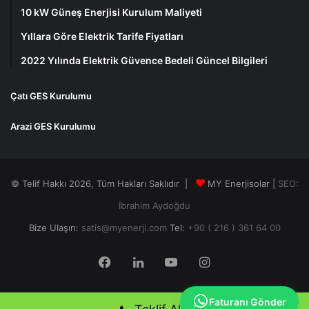
Mektubu -
alınan izinler
10 kW Güneş Enerjisi Kurulum Maliyeti
Enerji
Yıllara Göre Elektrik Tarife Fiyatları
Müsadesi
2022 Yılında Elektrik Güvence Bedeli Güncel Bilgileri
TEDAŞ
Elektrik ve İnşaat proje onayları
4 Hafta
Projesi -
Çatı GES Kurulumu
Belediye
Uygunluk
Arazi GES Kurulumu
Yazıları
Sistem
Onaylanan TEDAŞ projesi
1 Hafta
© Telif Hakkı 2026, Tüm Hakları Saklıdır |
MY Enerjisolar |
SEO:
Bağlantı
ardından Yerel Dağıtım şirketi
İbrahim Aydoğdu
Anlaşması
ile yapılan sözleşme
Bize Ulaşın:
satis@myenerji.com
Tel:
+90 ( 216 ) 361 64 00
Sistem
TEDAŞ projesine uygun olarak
1 Gün & 3
Kurulumu
sistemin çatıya montajı. 1kWp -
-4 Hafta
Facebook
LinkedIn
YouTube
Instagram
10kWp arası güçler için 1 Gün.
Diğer güçlerde 1 MW için
Faturanı Gönder
takribi 3-4 Hafta