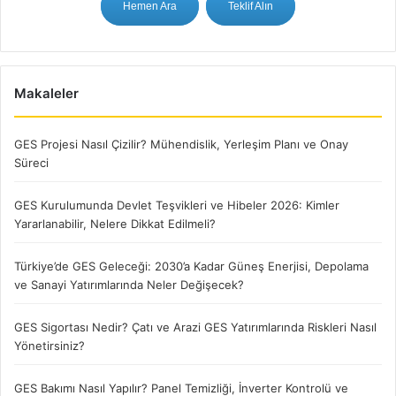
Hemen Ara
Teklif Alın
dönüş süreleri ne kadardır?
Makaleler
GES Projesi Nasıl Çizilir? Mühendislik, Yerleşim Planı ve Onay
Süreci
GES Kurulumunda Devlet Teşvikleri ve Hibeler 2026: Kimler
Yararlanabilir, Nelere Dikkat Edilmeli?
Türkiye’de GES Geleceği: 2030’a Kadar Güneş Enerjisi, Depolama
ve Sanayi Yatırımlarında Neler Değişecek?
GES Sigortası Nedir? Çatı ve Arazi GES Yatırımlarında Riskleri Nasıl
Sanayi Tarifesi
Yönetirsiniz?
1MW ve üzer çatı üzeri ges sistemlerinde geri dönüş
GES Bakımı Nasıl Yapılır? Panel Temizliği, İnverter Kontrolü ve