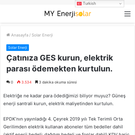
Turkish
M
Anasayfa
/
Solar Enerji
Solar Enerji
Çatınıza GES kurun, elektrik
parası ödemekten kurtulun.
0
3.534
3 dakika okuma süresi
Elektriğe ne kadar para ödediğimizi biliyor muyuz? Güneş
enerji santrali kurun, elektrik maliyetinden kurtulun.
EPDK’nın yayınladığı 4. Çeyrek 2019 yılı Tek Terimli Orta
Gerilimden elektrik kullanan aboneler tüm bedeller dahil
(aktif enerji bedeli; dağıtım bedeli ve fonlar dahil) KDV hariç