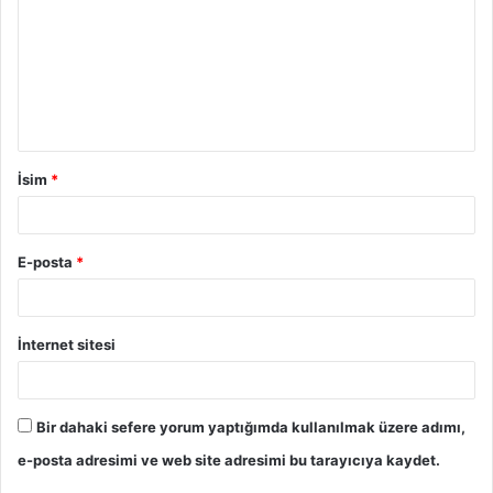
r
u
m
İsim
*
E-posta
*
İnternet sitesi
Bir dahaki sefere yorum yaptığımda kullanılmak üzere adımı,
e-posta adresimi ve web site adresimi bu tarayıcıya kaydet.