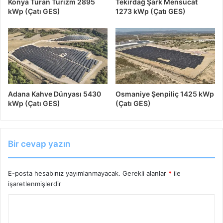
Konya Turan Turizm 2895
Tekirdağ Şark Mensucat
kWp (Çatı GES)
1273 kWp (Çatı GES)
Adana Kahve Dünyası 5430
Osmaniye Şenpiliç 1425 kWp
kWp (Çatı GES)
(Çatı GES)
Bir cevap yazın
E-posta hesabınız yayımlanmayacak.
Gerekli alanlar
*
ile
işaretlenmişlerdir
Y
o