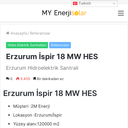
Turkish
M
Anasayfa
/
Referanslar
Hidro Elektrik Santralleri
Referanslar
Erzurum İspir 18 MW HES
Erzurum Hidroelektrik Santrali
0
3.435
Bir dakikadan az
Erzurum İspir 18 MW HES
Müşteri :
2M Enerji
Lokasyon :
Erzurum/İspir
Yüzey alanı:
120000 m2